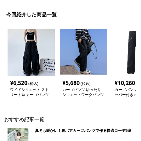
今回紹介した商品一覧
¥
6,520
¥
5,680
¥
10,260
(税込)
(税込)
(税
ワイドシルエット スト
カーゴパンツ ゆったり
カーゴパンツ 
リート系 カーゴパンツ
シルエットワークパンツ
ッパー付きカー
パンツ
おすすめ記事一覧
真冬も暖かい！裏ボアカーゴパンツで作る快適コーデ5選