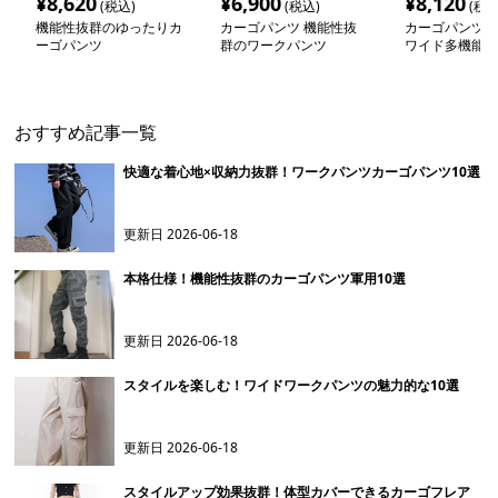
¥
8,620
¥
6,900
¥
8,120
(税込)
(税込)
(税込
機能性抜群のゆったりカ
カーゴパンツ 機能性抜
カーゴパンツ 
ーゴパンツ
群のワークパンツ
ワイド多機能作
おすすめ記事一覧
快適な着心地×収納力抜群！ワークパンツカーゴパンツ10選
更新日
2026-06-18
本格仕様！機能性抜群のカーゴパンツ軍用10選
更新日
2026-06-18
スタイルを楽しむ！ワイドワークパンツの魅力的な10選
更新日
2026-06-18
スタイルアップ効果抜群！体型カバーできるカーゴフレア