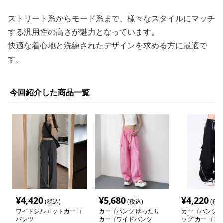
ストリート系からモード系まで、様々なスタイルにマッチ
する汎用性の高さが魅力となっています。
快適な着心地と洗練されたデザインを求める方に最適で
す。
今回紹介した商品一覧
¥
4,420
¥
5,680
¥
4,220
(税込)
(税込)
(税込
ワイドシルエットカーゴ
カーゴパンツ ゆったり
カーゴパンツ 
パンツ
カーゴワイドパンツ
ッグ カーゴ パ