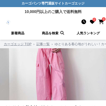
カーゴパンツ
専門通販サイト
カーゴエッジ
10,000
円以上のご購入で送料無料
0
0
新着商品
商品を検索
人気ランキング
カーゴエッジ TOP
›
記事一覧
›
ゆとりある着心地がうれしい！カ