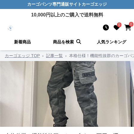
カーゴパンツ
専門通販サイト
カーゴエッジ
10,000
円以上のご購入で送料無料
0
0
新着商品
商品を検索
人気ランキング
カーゴエッジ TOP
›
記事一覧
›
本格仕様！機能性抜群のカーゴパン