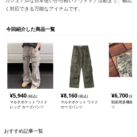
カジュアルな日常使いから軽いアウトドア活動まで、幅広
く対応できる万能なアイテムです。
今回紹介した商品一覧
¥
5,940
¥
8,160
¥
6,700
(税込)
(税込)
(税込
マルチポケット ワイド
マルチポケット ワイド
戦術用多機能カ
レッグ カーゴパンツ
カーゴパンツ
ツ
おすすめ記事一覧