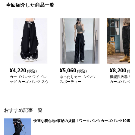
今回紹介した商品一覧
¥
4,220
¥
5,060
¥
8,200
(税込)
(税込)
(税込
カーゴパンツ ワイドレ
ゆったりカーゴパンツ
機能性抜群 リ
ッグ カーゴ パンツ スウ
スポーティー
カーゴパンツ
ェット
おすすめ記事一覧
快適な着心地×収納力抜群！ワークパンツカーゴパンツ10選