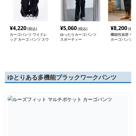
¥
4,220
¥
5,060
¥
8,200
(税込)
(税込)
(税込
カーゴパンツ ワイドレ
ゆったりカーゴパンツ
機能性抜群 リ
ッグ カーゴ パンツ スウ
スポーティー
カーゴパンツ
ェット
ゆとりある多機能ブラックワークパンツ