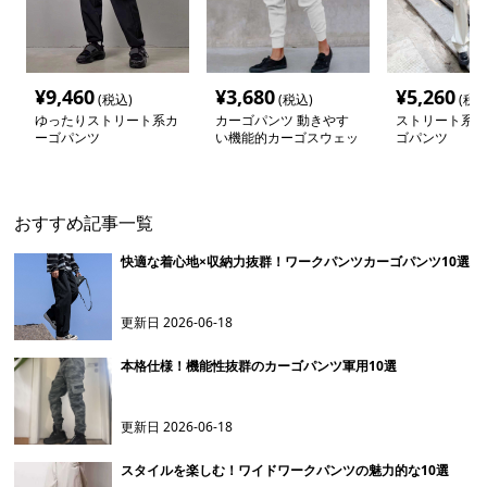
¥
9,460
¥
3,680
¥
5,260
(税込)
(税込)
(税込
ゆったりストリート系カ
カーゴパンツ 動きやす
ストリート系ワ
ーゴパンツ
い機能的カーゴスウェッ
ゴパンツ
トパンツ
おすすめ記事一覧
快適な着心地×収納力抜群！ワークパンツカーゴパンツ10選
更新日
2026-06-18
本格仕様！機能性抜群のカーゴパンツ軍用10選
更新日
2026-06-18
スタイルを楽しむ！ワイドワークパンツの魅力的な10選