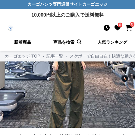
カーゴパンツ
専門通販サイト
カーゴエッジ
10,000
円以上のご購入で送料無料
0
0
新着商品
商品を検索
人気ランキング
カーゴエッジ TOP
›
記事一覧
›
スケボーで自由自在！快適な動き