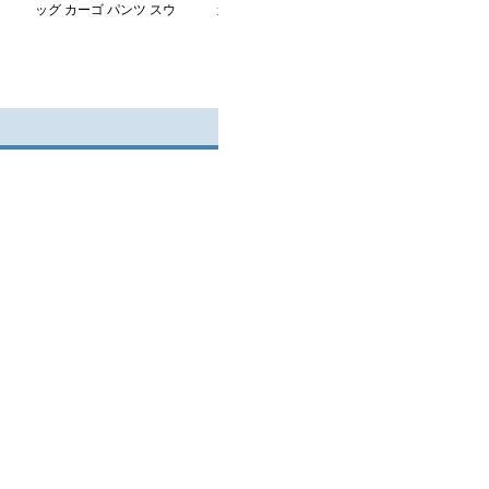
ッグ カーゴ パンツ スウ
カーゴパンツ
ルエット スト
ェット
スポーティパン