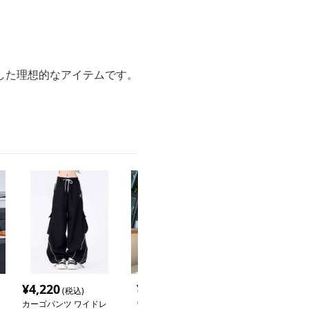
した理想的なアイテムです。
¥
4,220
¥
15,300
¥
5,940
(税込)
(税込)
(税込
カーゴパンツ ワイドレ
ワイドシルエット多機能
カーゴパンツ 