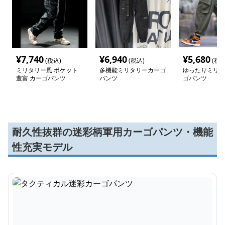
¥
7,740
¥
6,940
¥
5,680
(税込)
(税込)
(税込
ミリタリー風 ポケット
多機能ミリタリーカーゴ
ゆったりミリタ
豊富 カーゴパンツ
パンツ
ゴパンツ
耐久性抜群の迷彩柄軍用カーゴパンツ・機能
性充実モデル