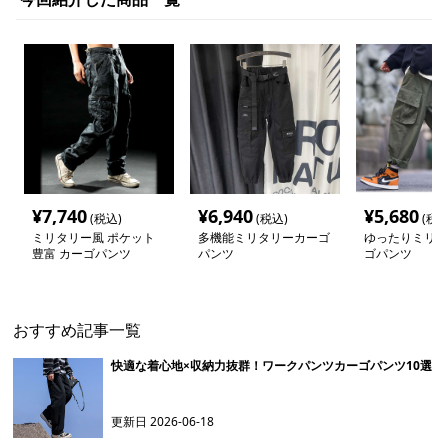
¥
7,740
¥
6,940
¥
5,680
(税込)
(税込)
(税込
ミリタリー風 ポケット
多機能ミリタリーカーゴ
ゆったりミリタ
豊富 カーゴパンツ
パンツ
ゴパンツ
おすすめ記事一覧
快適な着心地×収納力抜群！ワークパンツカーゴパンツ10選
更新日
2026-06-18