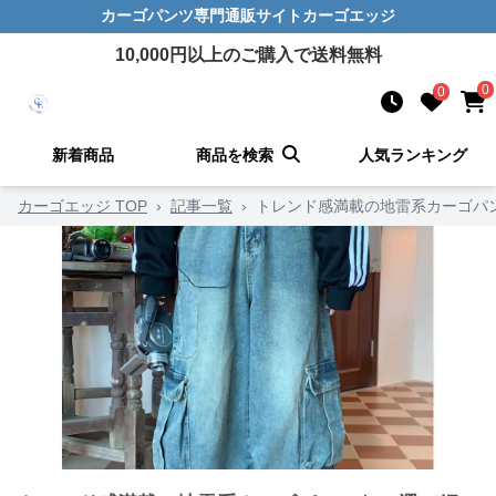
カーゴパンツ
専門通販サイト
カーゴエッジ
10,000
円以上のご購入で送料無料
0
0
新着商品
商品を検索
人気ランキング
カーゴエッジ TOP
›
記事一覧
›
トレンド感満載の地雷系カーゴパン