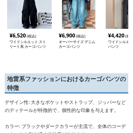
¥
6,520
¥
6,900
¥
4,420
(税込)
(税込)
(税込
ワイドシルエット スト
オーバーサイズ デニム
ワイドシルエッ
リート系 カーゴパンツ
カーゴパンツ
パンツ
地雷系ファッションにおけるカーゴパンツの
特徴
デザイン性: 大きなポケットやストラップ、ジッパーなど
のディテールが特徴的で、個性的な印象を与えます。
カラー: ブラックやダークカラーが主流で、全体のコーデ