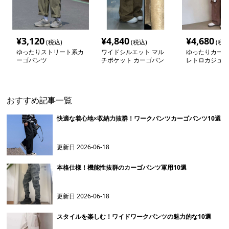
¥
3,120
¥
4,840
¥
4,680
(税込)
(税込)
(税込
ゆったりストリート系カ
ワイドシルエット マル
ゆったりカーゴ
ーゴパンツ
チポケット カーゴパン
レトロカジュア
ツ
おすすめ記事一覧
快適な着心地×収納力抜群！ワークパンツカーゴパンツ10選
更新日
2026-06-18
本格仕様！機能性抜群のカーゴパンツ軍用10選
更新日
2026-06-18
スタイルを楽しむ！ワイドワークパンツの魅力的な10選