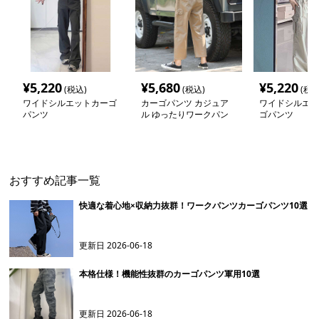
¥
5,220
¥
5,680
¥
5,220
(税込)
(税込)
(税込
ワイドシルエットカーゴ
カーゴパンツ カジュア
ワイドシルエッ
パンツ
ル ゆったりワークパン
ゴパンツ
ツ
おすすめ記事一覧
快適な着心地×収納力抜群！ワークパンツカーゴパンツ10選
更新日
2026-06-18
本格仕様！機能性抜群のカーゴパンツ軍用10選
更新日
2026-06-18