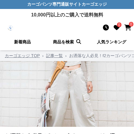
カーゴパンツ
専門通販サイト
カーゴエッジ
10,000
円以上のご購入で送料無料
0
0
新着商品
商品を検索
人気ランキング
カーゴエッジ TOP
›
記事一覧
›
お洒落な人必見！f2カーゴパンツ