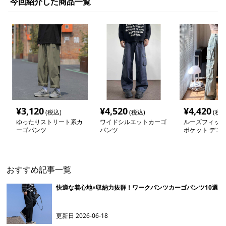
今回紹介した商品一覧
¥
3,120
¥
4,520
¥
4,420
(税込)
(税込)
(税込
ゆったりストリート系カ
ワイドシルエットカーゴ
ルーズフィット
ーゴパンツ
パンツ
ポケット デニ
パンツ
おすすめ記事一覧
快適な着心地×収納力抜群！ワークパンツカーゴパンツ10選
更新日
2026-06-18