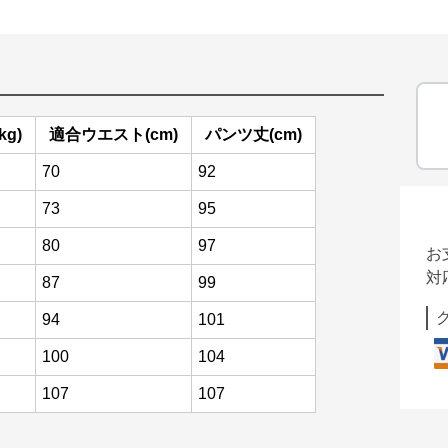
g)
適合ウエスト(cm)
パンツ丈(cm)
70
92
73
95
80
97
お
対
87
99
94
101
100
104
107
107