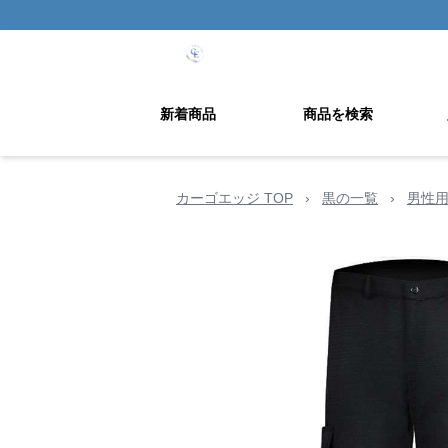
新着商品
商品を検索
カーゴエッジ TOP
›
黒の一覧
›
男性