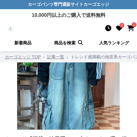
カーゴパンツ
専門通販サイト
カーゴエッジ
10,000
円以上のご購入で送料無料
0
0
新着商品
商品を検索
人気ランキング
カーゴエッジ TOP
›
記事一覧
›
トレンド感満載の地雷系カーゴパン