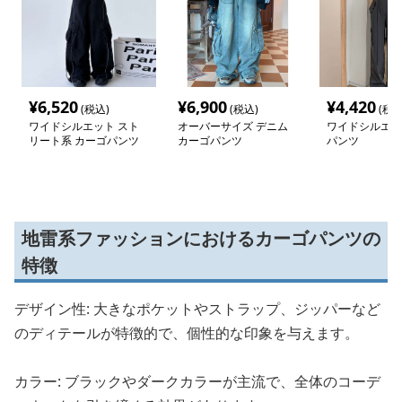
¥
6,520
¥
6,900
¥
4,420
(税込)
(税込)
(税込
ワイドシルエット スト
オーバーサイズ デニム
ワイドシルエッ
リート系 カーゴパンツ
カーゴパンツ
パンツ
地雷系ファッションにおけるカーゴパンツの
特徴
デザイン性: 大きなポケットやストラップ、ジッパーなど
のディテールが特徴的で、個性的な印象を与えます。
カラー: ブラックやダークカラーが主流で、全体のコーデ