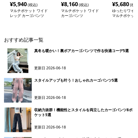
¥
5,940
¥
8,160
¥
5,680
(税込)
(税込)
(税込
マルチポケット ワイド
マルチポケット ワイド
ゆったりワイド
レッグ カーゴパンツ
カーゴパンツ
マルチポケット
ンツ
おすすめ記事一覧
真冬も暖かい！裏ボアカーゴパンツで作る快適コーデ5選
更新日
2026-06-18
スタイルアップも叶う！おしゃれカーゴパンツ5選
更新日
2026-06-18
収納力抜群！機能性とスタイルを両立したカーゴパンツ8ポ
ケット5選
更新日
2026-06-18