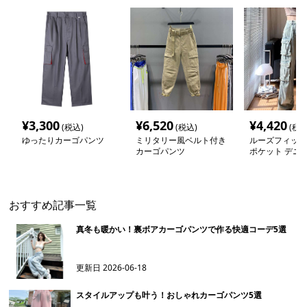
¥
3,300
¥
6,520
¥
4,420
(税込)
(税込)
(税込
ゆったりカーゴパンツ
ミリタリー風ベルト付き
ルーズフィット
カーゴパンツ
ポケット デニ
パンツ
おすすめ記事一覧
真冬も暖かい！裏ボアカーゴパンツで作る快適コーデ5選
更新日
2026-06-18
スタイルアップも叶う！おしゃれカーゴパンツ5選