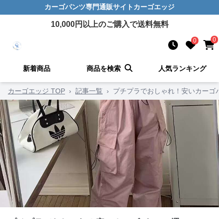
カーゴパンツ
専門通販サイト
カーゴエッジ
10,000
円以上のご購入で送料無料
0
0
新着商品
商品を検索
人気ランキング
カーゴエッジ TOP
›
記事一覧
›
プチプラでおしゃれ！安いカーゴ