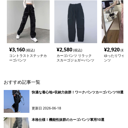
¥
3,160
¥
2,580
¥
2,920
(税込)
(税込)
(税込
コントラストステッチカ
カーゴパンツ リラック
ゆったりワイド
ーゴパンツ
スカーゴジョガーパンツ
ンツ
おすすめ記事一覧
快適な着心地×収納力抜群！ワークパンツカーゴパンツ10選
更新日
2026-06-18
本格仕様！機能性抜群のカーゴパンツ軍用10選