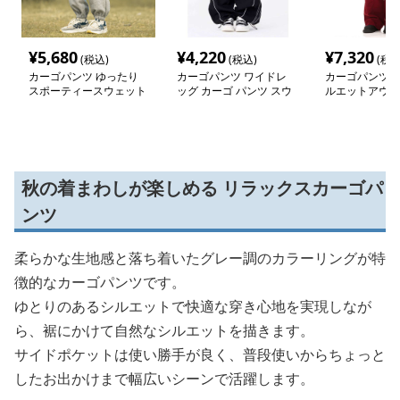
¥
5,680
¥
4,220
¥
7,320
(税込)
(税込)
(税込
カーゴパンツ ゆったり
カーゴパンツ ワイドレ
カーゴパンツ 
スポーティースウェット
ッグ カーゴ パンツ スウ
ルエットアウト
パンツ
ェット
ツ
秋の着まわしが楽しめる リラックスカーゴパ
ンツ
柔らかな生地感と落ち着いたグレー調のカラーリングが特
徴的なカーゴパンツです。
ゆとりのあるシルエットで快適な穿き心地を実現しなが
ら、裾にかけて自然なシルエットを描きます。
サイドポケットは使い勝手が良く、普段使いからちょっと
したお出かけまで幅広いシーンで活躍します。