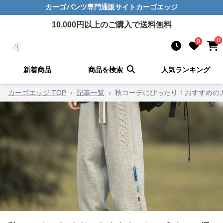
カーゴパンツ
専門通販サイト
カーゴエッジ
10,000
円以上のご購入で送料無料
0
0
新着商品
商品を検索
人気ランキング
カーゴエッジ TOP
›
記事一覧
›
秋コーデにぴったり！おすすめの