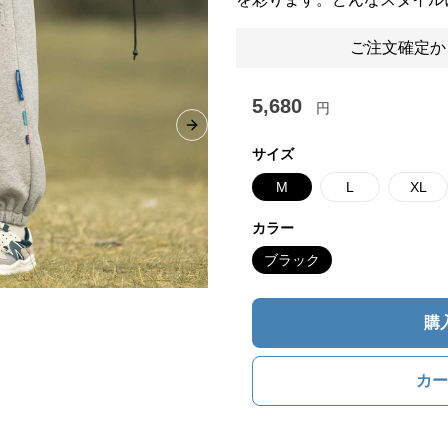
ご注文確定か
5,680
円
Next slide
サイズ
M
L
XL
カラー
ブラック
購
カー