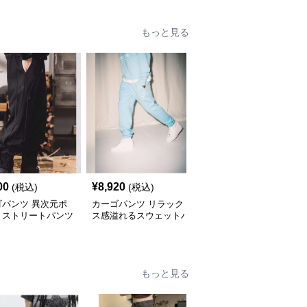
もっと見る
00
¥
8,920
¥
3,680
(税込)
(税込)
(税込)
ゴパンツ 異次元ポ
カーゴパンツ リラック
カーゴパンツ 動きやす
トストリートパンツ
ス感溢れるスウェットパ
い機能的カーゴスウェッ
ンツ
トパンツ
もっと見る
人