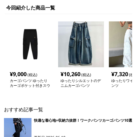
今回紹介した商品一覧
¥
9,000
¥
10,260
¥
7,320
(税込)
(税込)
(税込
カーゴパンツ ゆったり
ゆったりシルエットのデ
ゆったりワイド
カーゴポケット付きスウ
ニムカーゴパンツ
ンツ
ェットパンツ
おすすめ記事一覧
快適な着心地×収納力抜群！ワークパンツカーゴパンツ10選