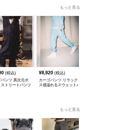
もっと見る
00
¥
8,920
¥
3,680
(税込)
(税込)
(税込)
ゴパンツ 異次元ポ
カーゴパンツ リラック
カーゴパンツ 動きやす
トストリートパンツ
ス感溢れるスウェットパ
い機能的カーゴスウェッ
ンツ
トパンツ
もっと見る
人