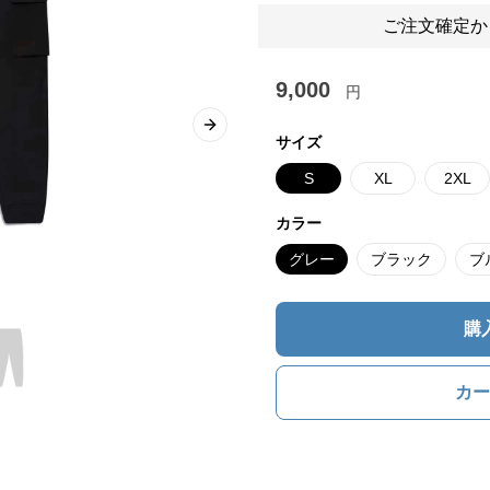
ご注文確定か
9,000
円
Next slide
サイズ
S
XL
2XL
カラー
グレー
ブラック
ブ
購
カー