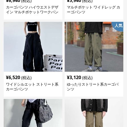
¥
6,940
¥
5,940
(税込)
(税込)
カーゴパンツ ハイウエストデザ
マルチポケット ワイドレッグ カ
イン マルチポケットワークパン
ーゴパンツ
ツ
人気
¥
6,520
¥
3,120
(税込)
(税込)
ワイドシルエット ストリート系
ゆったりストリート系カーゴパ
カーゴパンツ
ンツ