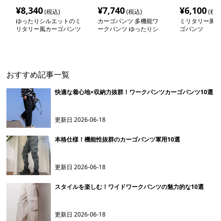
¥
8,340
¥
7,740
¥
6,100
(税込)
(税込)
(税込
ゆったりシルエットのミ
カーゴパンツ 多機能ワ
ミリタリー風ワ
リタリー風カーゴパンツ
ークパンツ ゆったりシ
ゴパンツ
ルエット
おすすめ記事一覧
快適な着心地×収納力抜群！ワークパンツカーゴパンツ10選
更新日
2026-06-18
本格仕様！機能性抜群のカーゴパンツ軍用10選
更新日
2026-06-18
スタイルを楽しむ！ワイドワークパンツの魅力的な10選
更新日
2026-06-18