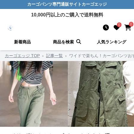
カーゴパンツ
専門通販サイト
カーゴエッジ
10,000
円以上のご購入で送料無料
0
0
新着商品
商品を検索
人気ランキング
カーゴエッジ TOP
›
記事一覧
›
ワイドで楽ちん！カーゴパンツお