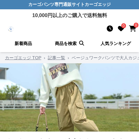
カーゴパンツ
専門通販サイト
カーゴエッジ
10,000
円以上のご購入で送料無料
0
0
新着商品
商品を検索
人気ランキング
カーゴエッジ TOP
›
記事一覧
›
ベージュワークパンツで大人カジ