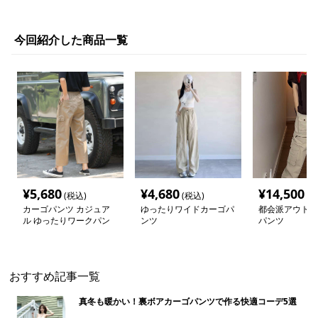
今回紹介した商品一覧
¥
5,680
¥
4,680
¥
14,500
(税込)
(税込)
(税
カーゴパンツ カジュア
ゆったりワイドカーゴパ
都会派アウトド
ル ゆったりワークパン
ンツ
パンツ
ツ
おすすめ記事一覧
真冬も暖かい！裏ボアカーゴパンツで作る快適コーデ5選