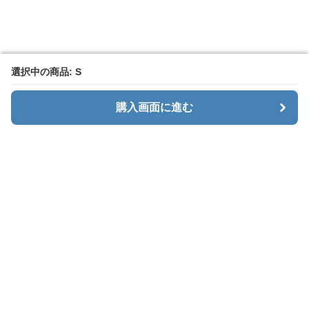
選択中の商品: S
選択中の商品: S
購入画面に進む
購入画面に進む
カーゴエッジ
について