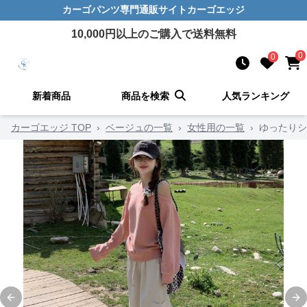
カーゴパンツ
専門通販サイト
カーゴエッジ
10,000
円以上のご購入で送料無料
0
0
新着商品
商品を検索
人気ランキング
カーゴエッジ TOP
›
ベージュの一覧
›
女性用の一覧
›
ゆったりシ
Previous slide
Ne