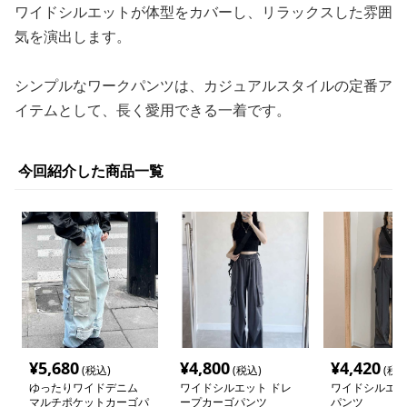
ワイドシルエットが体型をカバーし、リラックスした雰囲
気を演出します。
シンプルなワークパンツは、カジュアルスタイルの定番ア
イテムとして、長く愛用できる一着です。
今回紹介した商品一覧
¥
5,680
¥
4,800
¥
4,420
(税込)
(税込)
(税込
ゆったりワイドデニム
ワイドシルエット ドレ
ワイドシルエッ
マルチポケットカーゴパ
ープカーゴパンツ
パンツ