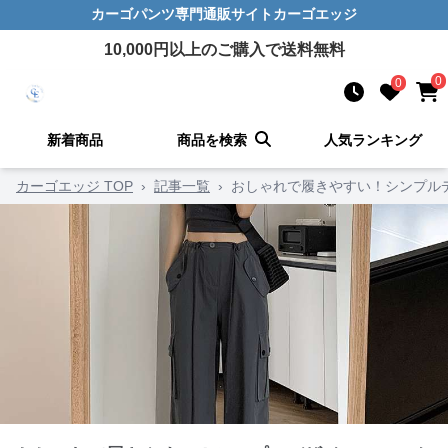
カーゴパンツ
専門通販サイト
カーゴエッジ
10,000
円以上のご購入で送料無料
0
0
新着商品
商品を検索
人気ランキング
カーゴエッジ TOP
›
記事一覧
›
おしゃれで履きやすい！シンプル