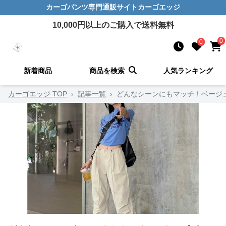
カーゴパンツ
専門通販サイト
カーゴエッジ
10,000
円以上のご購入で送料無料
0
0
新着商品
商品を検索
人気ランキング
カーゴエッジ TOP
›
記事一覧
›
どんなシーンにもマッチ！ベージ