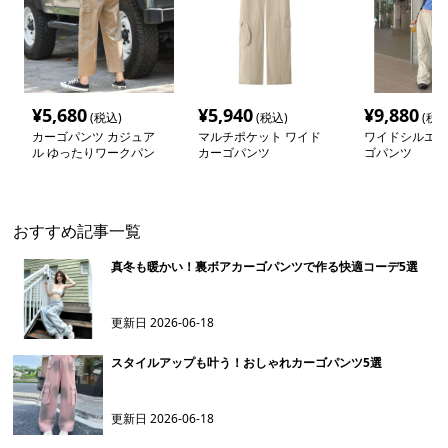
¥
5,680
¥
5,940
¥
9,880
(税込)
(税込)
(税込
カーゴパンツ カジュア
マルチポケット ワイド
ワイドシルエッ
ル ゆったりワークパン
カーゴパンツ
ゴパンツ
ツ
おすすめ記事一覧
真冬も暖かい！裏ボアカーゴパンツで作る快適コーデ5選
更新日
2026-06-18
スタイルアップも叶う！おしゃれカーゴパンツ5選
更新日
2026-06-18