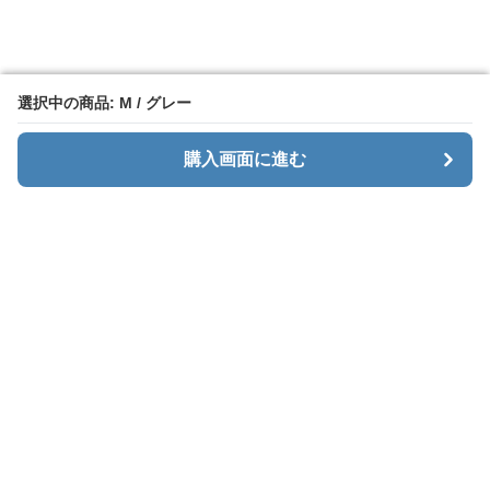
選択中の商品: M / グレー
選択中の商品: M / グレー
購入画面に進む
購入画面に進む
カーゴエッジ
について