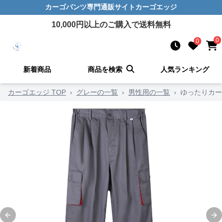
カーゴパンツ
専門通販サイト
カーゴエッジ
10,000
円以上のご購入で送料無料
0
0
新着商品
商品を検索
人気ランキング
カーゴエッジ TOP
›
グレーの一覧
›
男性用の一覧
›
ゆったりカー
Previous slide
Ne