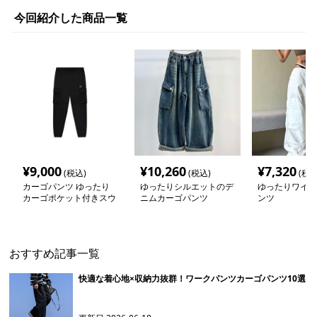
今回紹介した商品一覧
¥
9,000
¥
10,260
¥
7,320
(税込)
(税込)
(税込
カーゴパンツ ゆったり
ゆったりシルエットのデ
ゆったりワイド
カーゴポケット付きスウ
ニムカーゴパンツ
ンツ
ェットパンツ
おすすめ記事一覧
快適な着心地×収納力抜群！ワークパンツカーゴパンツ10選