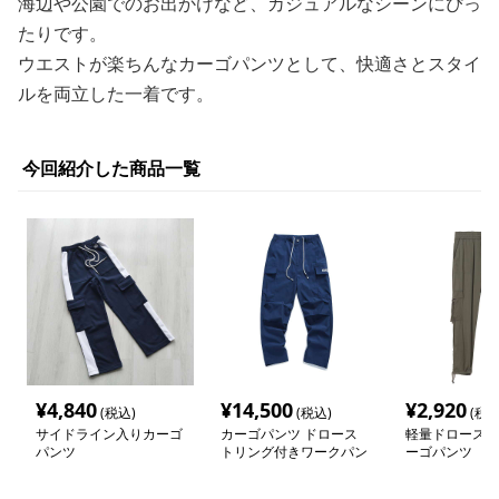
海辺や公園でのお出かけなど、カジュアルなシーンにぴっ
たりです。
ウエストが楽ちんなカーゴパンツとして、快適さとスタイ
ルを両立した一着です。
今回紹介した商品一覧
¥
4,840
¥
14,500
¥
2,920
(税込)
(税込)
(税込
サイドライン入りカーゴ
カーゴパンツ ドロース
軽量ドロースト
パンツ
トリング付きワークパン
ーゴパンツ
ツ