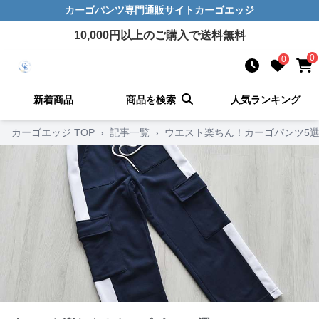
カーゴパンツ
専門通販サイト
カーゴエッジ
10,000
円以上のご購入で送料無料
0
0
新着商品
商品を検索
人気ランキング
カーゴエッジ TOP
›
記事一覧
›
ウエスト楽ちん！カーゴパンツ5