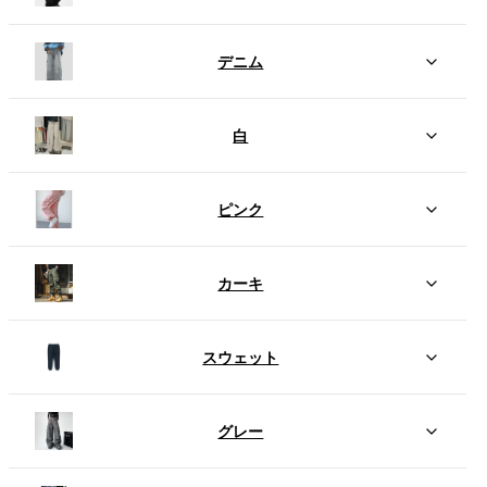
デニム
白
ピンク
カーキ
スウェット
グレー