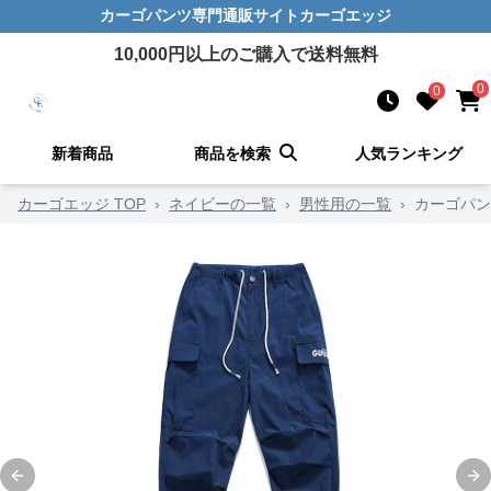
カーゴパンツ
専門通販サイト
カーゴエッジ
10,000
円以上のご購入で送料無料
0
0
新着商品
商品を検索
人気ランキング
カーゴエッジ TOP
›
ネイビーの一覧
›
男性用の一覧
›
カーゴパン
Previous slide
Ne