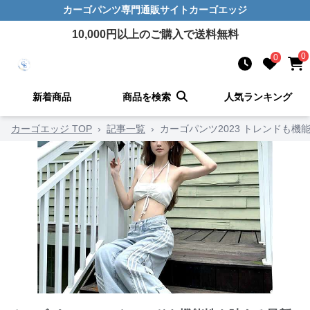
カーゴパンツ
専門通販サイト
カーゴエッジ
10,000
円以上のご購入で送料無料
0
0
新着商品
商品を検索
人気ランキング
カーゴエッジ TOP
›
記事一覧
›
カーゴパンツ2023 トレンドも機