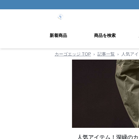
新着商品
商品を検索
カーゴエッジ TOP
›
記事一覧
›
人気アイ
人気アイテム！深緑のカ