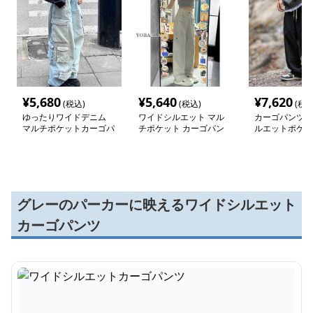
¥
5,680
¥
5,640
¥
7,620
(税込)
(税込)
(税込
ゆったりワイドデニム
ワイドシルエット マル
カーゴパンツ 
マルチポケットカーゴパ
チポケット カーゴパン
ルエットポケッ
ンツ
ツ
グレーのパーカーに映えるワイドシルエット
カーゴパンツ