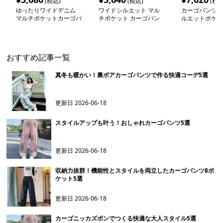
(税込)
(税込)
(税込
ゆったりワイドデニム
ワイドシルエット マル
カーゴパンツ 
マルチポケットカーゴパ
チポケット カーゴパン
ルエットポケッ
ンツ
ツ
おすすめ記事一覧
真冬も暖かい！裏ボアカーゴパンツで作る快適コーデ5選
更新日
2026-06-18
スタイルアップも叶う！おしゃれカーゴパンツ5選
更新日
2026-06-18
収納力抜群！機能性とスタイルを両立したカーゴパンツ8ポ
ケット5選
更新日
2026-06-18
カーゴニッカズボンでつくる快適な大人スタイル5選