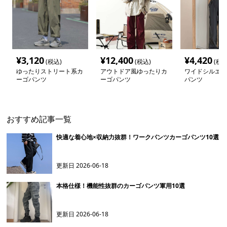
¥
3,120
¥
12,400
¥
4,420
(税込)
(税込)
(税込
ゆったりストリート系カ
アウトドア風ゆったりカ
ワイドシルエッ
ーゴパンツ
ーゴパンツ
パンツ
おすすめ記事一覧
快適な着心地×収納力抜群！ワークパンツカーゴパンツ10選
更新日
2026-06-18
本格仕様！機能性抜群のカーゴパンツ軍用10選
更新日
2026-06-18