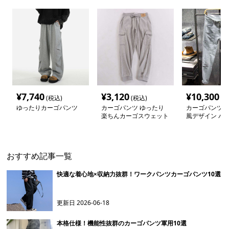
¥
7,740
¥
3,120
¥
10,300
(税込)
(税込)
(税
ゆったりカーゴパンツ
カーゴパンツ ゆったり
カーゴパンツ 
楽ちんカーゴスウェット
風デザイン パ
パンツ
おすすめ記事一覧
快適な着心地×収納力抜群！ワークパンツカーゴパンツ10選
更新日
2026-06-18
本格仕様！機能性抜群のカーゴパンツ軍用10選