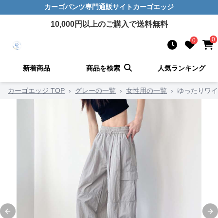
カーゴパンツ
専門通販サイト
カーゴエッジ
10,000
円以上のご購入で送料無料
0
0
新着商品
商品を検索
人気ランキング
カーゴエッジ TOP
›
グレーの一覧
›
女性用の一覧
›
ゆったりワイ
Previous slide
Ne