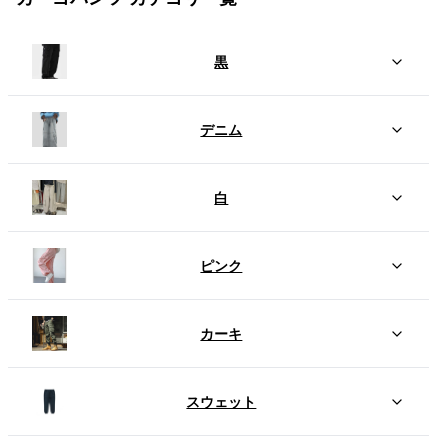
黒
デニム
白
ピンク
カーキ
スウェット