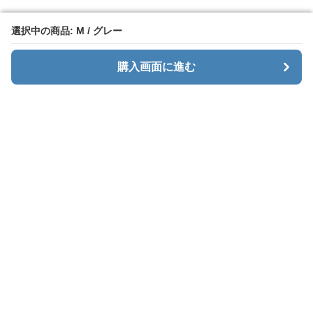
選択中の商品: M / グレー
選択中の商品: M / グレー
購入画面に進む
購入画面に進む
カーゴエッジ
について
会社概要