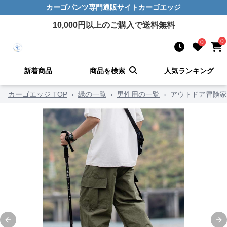
カーゴパンツ
専門通販サイト
カーゴエッジ
10,000
円以上のご購入で送料無料
0
0
新着商品
商品を検索
人気ランキング
カーゴエッジ TOP
›
緑の一覧
›
男性用の一覧
›
アウトドア冒険家
Previous slide
Ne