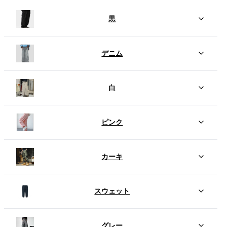
黒
デニム
白
ピンク
カーキ
スウェット
グレー