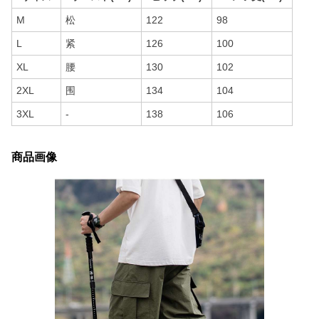
M
松
122
98
L
紧
126
100
XL
腰
130
102
2XL
围
134
104
3XL
-
138
106
商品画像