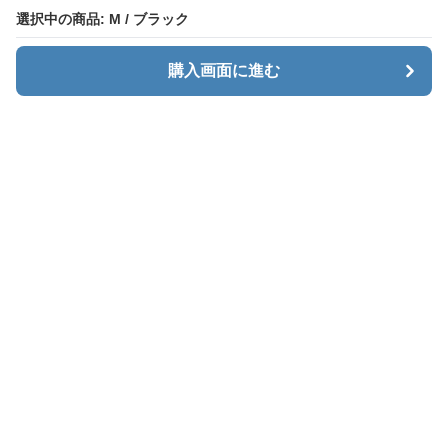
選択中の商品: M / ブラック
選択中の商品: M / ブラック
購入画面に進む
購入画面に進む
カーゴエッジ
について
会社概要
利用規約