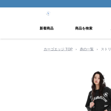
新着商品
商品を検索
カーゴエッジ TOP
›
赤の一覧
›
スト