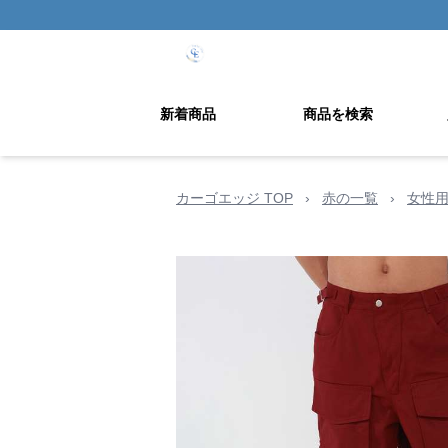
新着商品
商品を検索
カーゴエッジ TOP
›
赤の一覧
›
女性