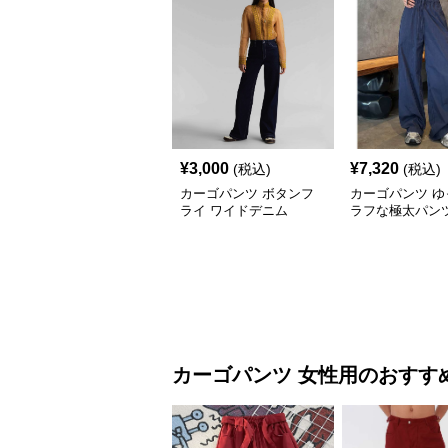
¥
3,000
¥
7,320
(税込)
(税込)
カーゴパンツ ボタンフ
カーゴパンツ ゆ
ライ ワイドデニム
ラフな極太パン
カーゴパンツ
女性用
のおすす