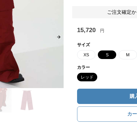
ご注文確定か
15,720
円
Next slide
サイズ
XS
S
M
カラー
レッド
購
カー