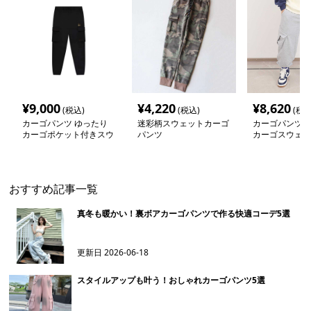
¥
9,000
¥
4,220
¥
8,620
(税込)
(税込)
(税込
カーゴパンツ ゆったり
迷彩柄スウェットカーゴ
カーゴパンツ 
カーゴポケット付きスウ
パンツ
カーゴスウェッ
ェットパンツ
おすすめ記事一覧
真冬も暖かい！裏ボアカーゴパンツで作る快適コーデ5選
更新日
2026-06-18
スタイルアップも叶う！おしゃれカーゴパンツ5選