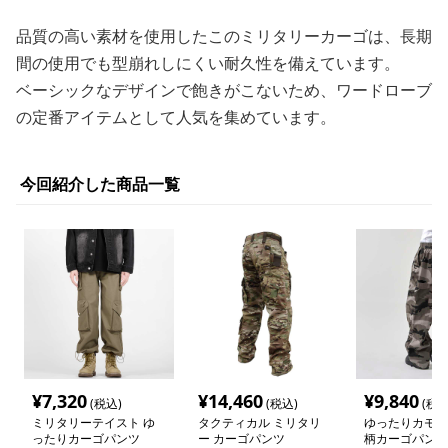
品質の高い素材を使用したこのミリタリーカーゴは、長期
間の使用でも型崩れしにくい耐久性を備えています。
ベーシックなデザインで飽きがこないため、ワードローブ
の定番アイテムとして人気を集めています。
今回紹介した商品一覧
¥
7,320
¥
14,460
¥
9,840
(税込)
(税込)
(税込
ミリタリーテイスト ゆ
タクティカル ミリタリ
ゆったりカモフ
ったりカーゴパンツ
ー カーゴパンツ
柄カーゴパンツ