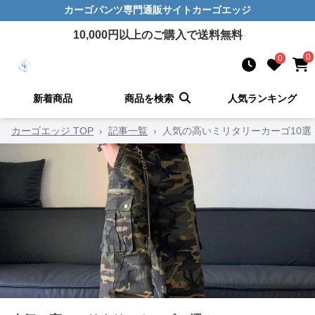
カーゴパンツ
専門通販サイト
カーゴエッジ
10,000
円以上のご購入で送料無料
0
0
新着商品
商品を検索
人気ランキング
カーゴエッジ TOP
›
記事一覧
›
人気の高いミリタリーカーゴ10選