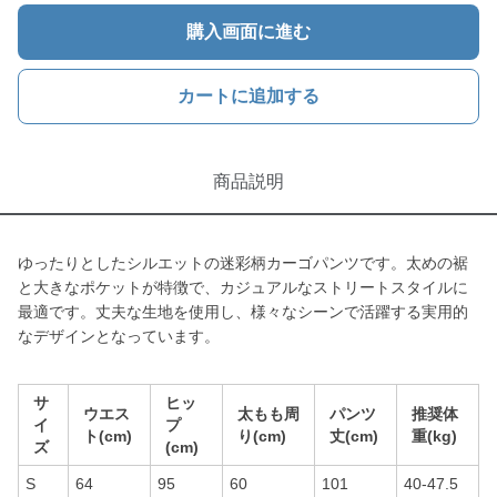
購入画面に進む
カートに追加する
商品説明
ゆったりとしたシルエットの迷彩柄カーゴパンツです。太めの裾
と大きなポケットが特徴で、カジュアルなストリートスタイルに
最適です。丈夫な生地を使用し、様々なシーンで活躍する実用的
なデザインとなっています。
サ
ヒッ
ウエス
太もも周
パンツ
推奨体
イ
プ
ト(cm)
り(cm)
丈(cm)
重(kg)
ズ
(cm)
S
64
95
60
101
40-47.5