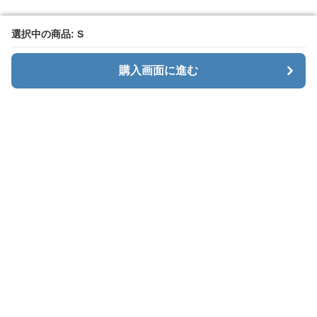
選択中の商品: S
選択中の商品: S
購入画面に進む
購入画面に進む
カーゴエッジ
について
会社概要