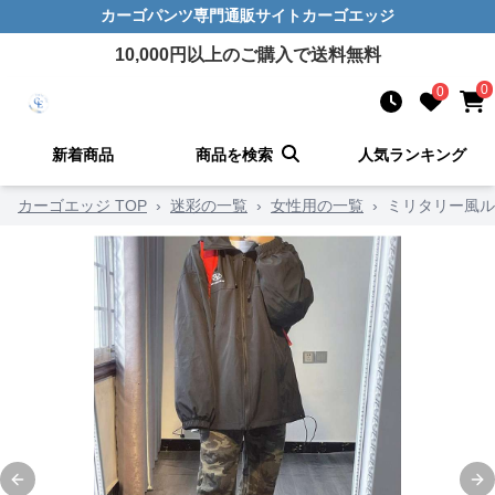
カーゴパンツ
専門通販サイト
カーゴエッジ
10,000
円以上のご購入で送料無料
0
0
新着商品
商品を検索
人気ランキング
カーゴエッジ TOP
›
迷彩の一覧
›
女性用の一覧
›
ミリタリー風ル
Previous slide
Ne