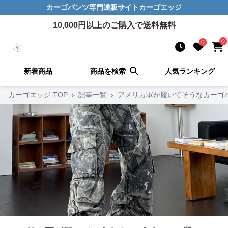
カーゴパンツ
専門通販サイト
カーゴエッジ
10,000
円以上のご購入で送料無料
0
0
新着商品
商品を検索
人気ランキング
カーゴエッジ TOP
›
記事一覧
›
アメリカ軍が履いてそうなカーゴパ