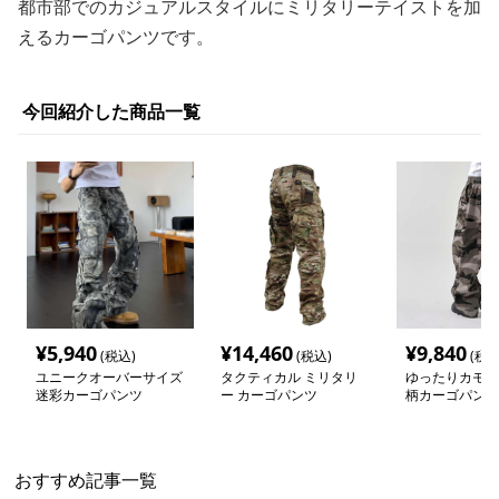
都市部でのカジュアルスタイルにミリタリーテイストを加
えるカーゴパンツです。
今回紹介した商品一覧
¥
5,940
¥
14,460
¥
9,840
(税込)
(税込)
(税込
ユニークオーバーサイズ
タクティカル ミリタリ
ゆったりカモフ
迷彩カーゴパンツ
ー カーゴパンツ
柄カーゴパンツ
おすすめ記事一覧