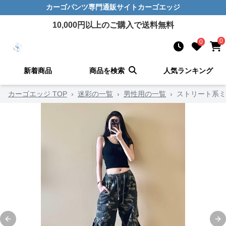
カーゴパンツ
専門通販サイト
カーゴエッジ
10,000
円以上のご購入で送料無料
0
0
新着商品
商品を検索
人気ランキング
カーゴエッジ TOP
›
迷彩の一覧
›
男性用の一覧
›
ストリート系ミ
Previous slide
Ne