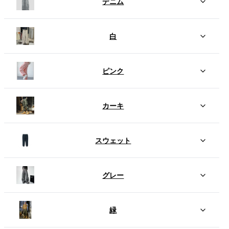
デニム
白
ピンク
カーキ
スウェット
グレー
緑