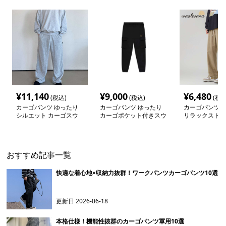
¥
11,140
¥
9,000
¥
6,480
(税込)
(税込)
(税込
カーゴパンツ ゆったり
カーゴパンツ ゆったり
カーゴパンツ 
シルエット カーゴスウ
カーゴポケット付きスウ
リラックスドロ
ェットパンツ
ェットパンツ
ングパンツ
おすすめ記事一覧
快適な着心地×収納力抜群！ワークパンツカーゴパンツ10選
更新日
2026-06-18
本格仕様！機能性抜群のカーゴパンツ軍用10選