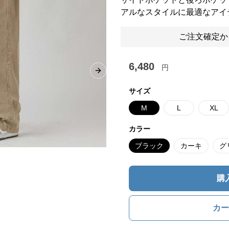
アルなスタイルに最適なアイ
ご注文確定か
6,480
円
Next slide
サイズ
M
L
XL
カラー
ブラック
カーキ
グ
購
カー