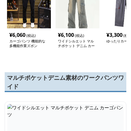
¥
6,060
¥
6,100
¥
3,300
(税込)
(税込)
(税込
カーゴパンツ 機能的な
ワイドシルエット マル
ゆったりカーゴ
多機能作業ズボン
チポケット デニム カー
ゴパンツ
マルチポケットデニム素材のワークパンツワ
イド