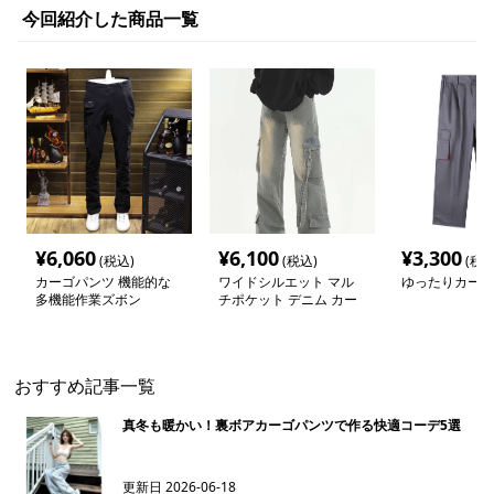
今回紹介した商品一覧
¥
6,060
¥
6,100
¥
3,300
(税込)
(税込)
(税込
カーゴパンツ 機能的な
ワイドシルエット マル
ゆったりカーゴ
多機能作業ズボン
チポケット デニム カー
ゴパンツ
おすすめ記事一覧
真冬も暖かい！裏ボアカーゴパンツで作る快適コーデ5選
更新日
2026-06-18