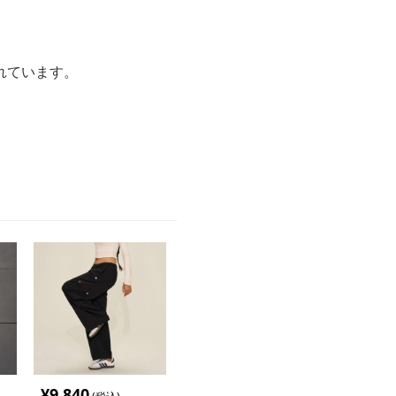
れています。
。
。
¥
9,840