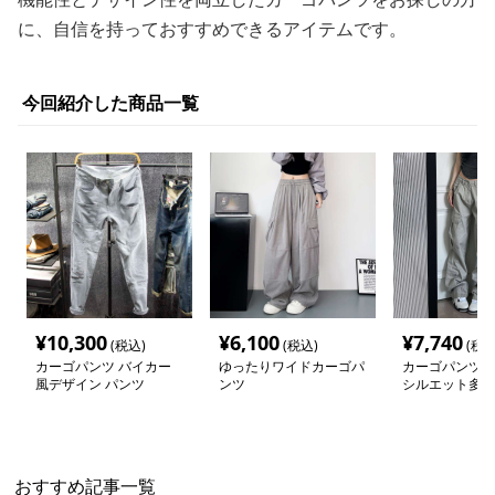
に、自信を持っておすすめできるアイテムです。
今回紹介した商品一覧
¥
10,300
¥
6,100
¥
7,740
(税込)
(税込)
(税込
カーゴパンツ バイカー
ゆったりワイドカーゴパ
カーゴパンツ 
風デザイン パンツ
ンツ
シルエット多機
トパンツ
おすすめ記事一覧