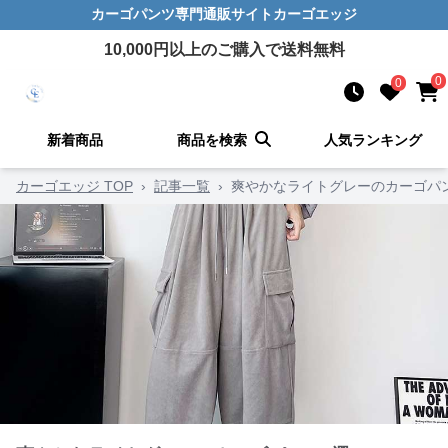
カーゴパンツ
専門通販サイト
カーゴエッジ
10,000
円以上のご購入で送料無料
0
0
新着商品
商品を検索
人気ランキング
カーゴエッジ TOP
›
記事一覧
›
爽やかなライトグレーのカーゴパ