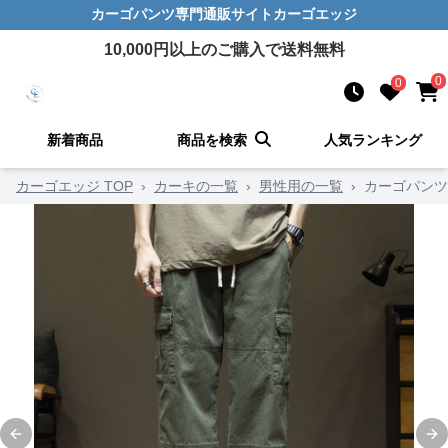
カーゴパンツ
専門通販サイト
カーゴエッジ
10,000
円以上のご購入で送料無料
0
0
新着商品
商品を検索
人気ランキング
カーゴエッジ TOP
›
カーキの一覧
›
男性用の一覧
›
カーゴパンツ
Previous slide
Ne